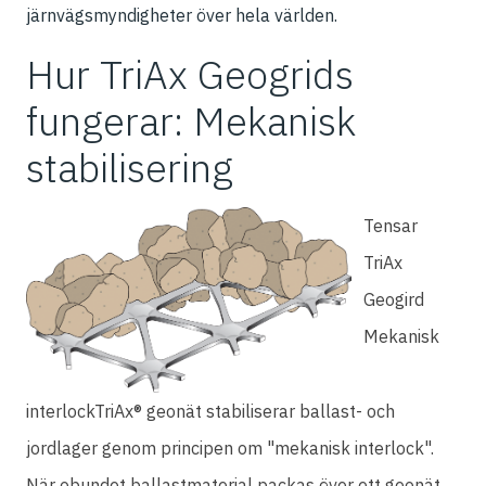
järnvägsmyndigheter över hela världen.
Hur TriAx Geogrids
fungerar: Mekanisk
stabilisering
Tensar
TriAx
Geogird
Mekanisk
interlockTriAx® geonät stabiliserar ballast- och
jordlager genom principen om "mekanisk interlock".
När obundet ballastmaterial packas över ett geonät