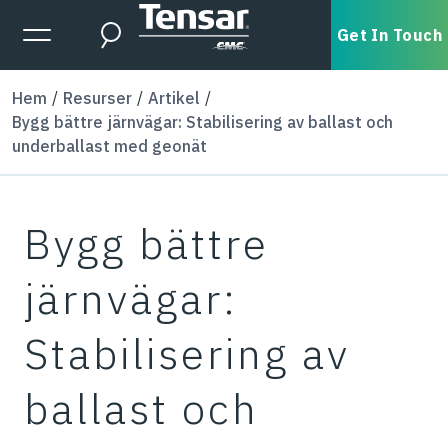
Skip to main content
Expanded Menu Toggle
Get In Touch
Search
Hem
Resurser
Artikel
Bygg bättre järnvägar: Stabilisering av ballast och
underballast med geonät
Bygg bättre
järnvägar:
Stabilisering av
ballast och