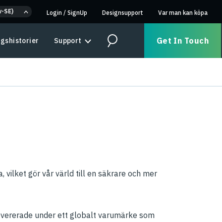
v-SE)
Login
/
SignUp
Designsupport
Var man kan köpa
Get In Touch
gshistorier
Support
Search
 vilket gör vår värld till en säkrare och mer
levererade under ett globalt varumärke som