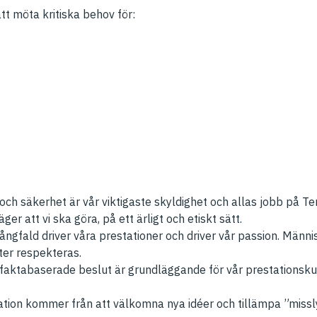
tt möta kritiska behov för:
och säkerhet är vår viktigaste skyldighet och allas jobb på Te
äger att vi ska göra, på ett ärligt och etiskt sätt.
ngfald driver våra prestationer och driver vår passion. Männi
kter respekteras.
faktabaserade beslut är grundläggande för vår prestationskult
ation kommer från att välkomna nya idéer och tillämpa ”misslyc