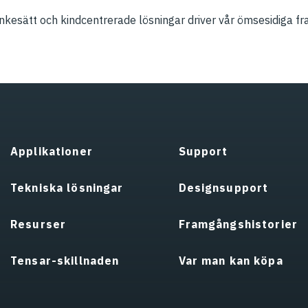
änkesätt och kindcentrerade lösningar driver vår ömsesidiga 
Applikationer
Support
Tekniska lösningar
Designsupport
Resurser
Framgångshistorier
Tensar-skillnaden
Var man kan köpa