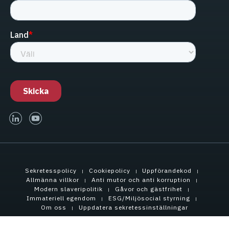
linked-in
youtube
Sekretesspolicy
Cookiepolicy
Uppförandekod
Allmänna villkor
Anti mutor och anti korruption
Modern slaveripolitik
Gåvor och gästfrihet
Immateriell egendom
ESG/Miljösocial styrning
Om oss
Uppdatera sekretessinställningar
Upphovsrätt © 2021 Tensar International Corporation