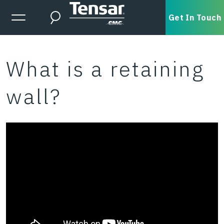
Skip to main content
Expanded Menu Toggle
Get In Touch
Search
What is a retaining
wall?