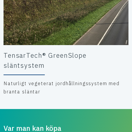
TensarTech® GreenSlope
släntsystem
Naturligt vegeterat jordhållningssystem med
branta släntar
Var man kan köpa