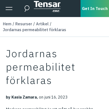
Skip to main content
Expanded Menu Toggle
Get In Touch
Search
Hem
Resurser
Artikel
Jordarnas permeabilitet förklaras
Jordarnas
permeabilitet
förklaras
by Kasia Zamara,
on juni 16, 2023